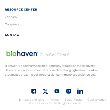
RESOURCE CENTER
Overview
Caregivers
CONTACT
Biohaven is a biopharmaceutical company focused on the discovery,
development and commercialization of life-changing treatments in key
therapeutic areas including neuroscience, immunology and oncology.
Terms & Conditions
Privacy
Social Media
Cookie Notice
©
2026
Biohaven, Ltd. All rights reserved