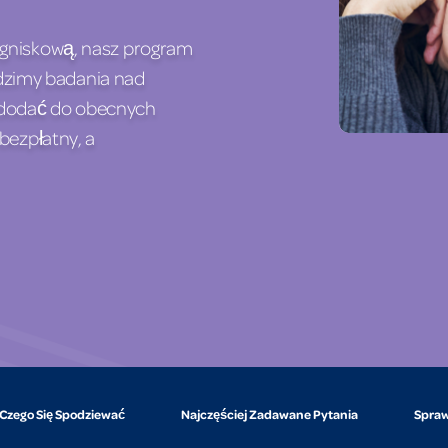
ogniskową, nasz program
zimy badania nad
 dodać do obecnych
bezpłatny, a
Czego Się Spodziewać
Najczęściej Zadawane Pytania
Spraw