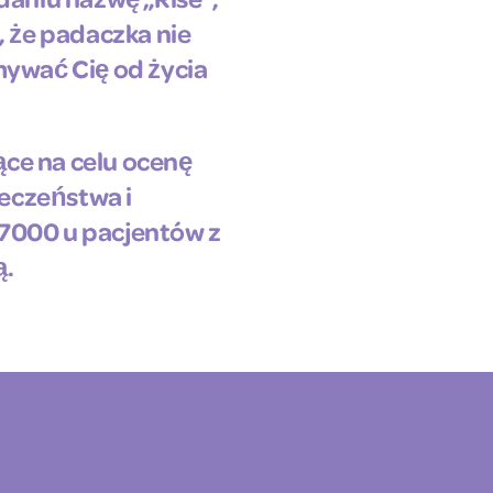
 że padaczka nie
ywać Cię od życia
ące na celu ocenę
eczeństwa i
-7000 u pacjentów z
ą.