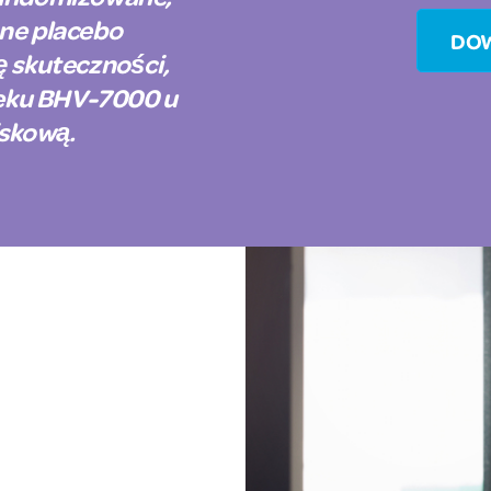
ne placebo
DOW
ę skuteczności,
 leku BHV-7000 u
iskową.