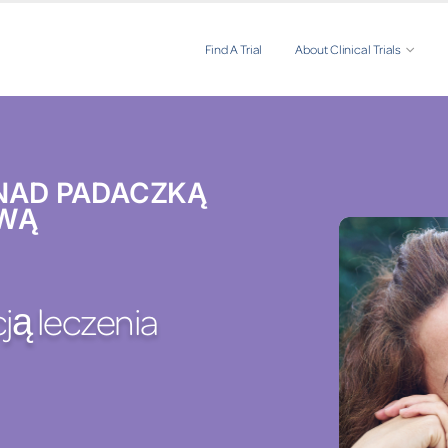
Find A Trial
About Clinical Trials
NAD PADACZKĄ
WĄ
ją leczenia