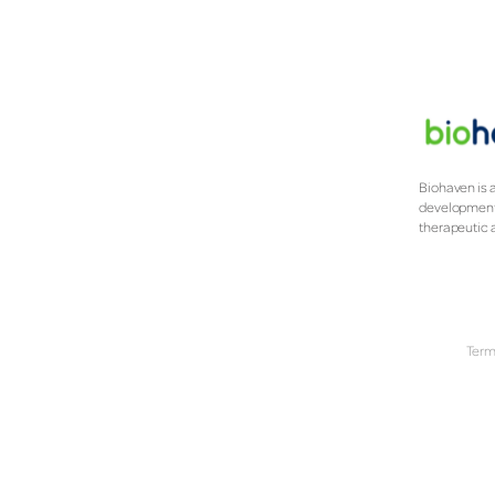
Biohaven is 
development 
therapeutic 
Term