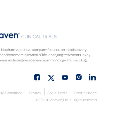
a biopharmaceutical company focused on the discovery,
and commercialization of life-changing treatments in key
areas including neuroscience, immunology and oncology.
s & Conditions
Privacy
Social Media
Cookie Notice
©
2026
Biohaven, Ltd. All rights reserved