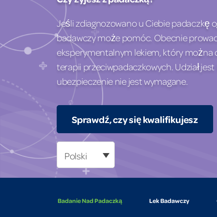
Jeśli zdiagnozowano u Ciebie padaczkę 
badawczy może pomóc. Obecnie prowad
eksperymentalnym lekiem, który można
terapii przeciwpadaczkowych. Udział jest 
ubezpieczenie nie jest wymagane.
Sprawdź, czy się kwalifikujesz
Polski
Badanie Nad Padaczką
Lek Badawczy