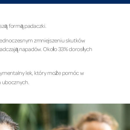
szą formą padaczki.
y jednoczesnym zmniejszeniu skutków
adczają napadów. Około 33% dorosłych
rymentalny lek, który może pomóc w
h ubocznych.