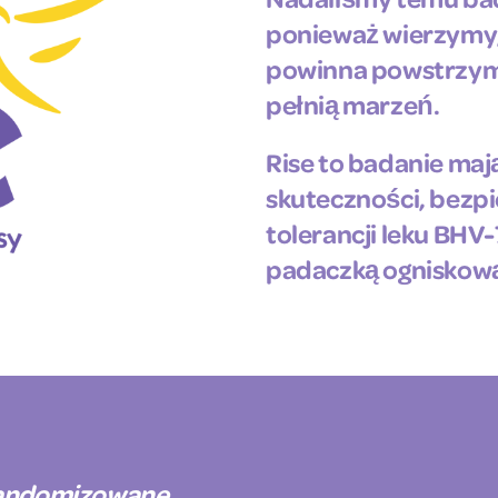
ponieważ wierzymy,
powinna powstrzym
pełnią marzeń.
Rise to badanie maj
skuteczności, bezpi
tolerancji leku BHV
padaczką ogniskow
randomizowane,