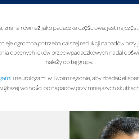
, znana również jako padaczka częściowa, jest najczęst
tnieje ogromna potrzeba dalszej redukcji napadów prz
ania obecnych leków przeciwpadaczkowych nadal doświ
należy do tej grupy.
ogami
i neurologami w Twoim regionie, aby zbadać ekspe
 większej wolności od napadów przy mniejszych skutkac