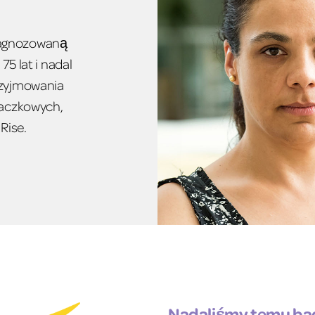
diagnozowaną
5 lat i nadal
zyjmowania
daczkowych,
Rise.
Nadaliśmy temu bad