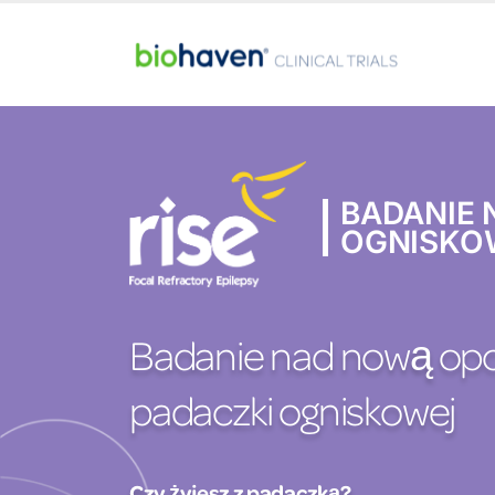
BADANIE 
OGNISKO
Badanie nad nową opc
padaczki ogniskowej
Czy żyjesz z padaczką?