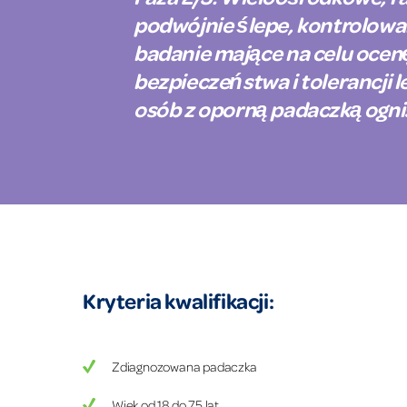
podwójnie ślepe, kontrolowa
badanie mające na celu ocen
bezpieczeństwa i tolerancji
osób z oporną padaczką ogn
Kryteria kwalifikacji:
Zdiagnozowana padaczka
Wiek od 18 do 75 lat